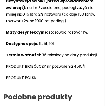
Dezynfekcja ściółki (przed wprowadzeniem
zwierząt):
na 1 m² zaścielonej podłogi zużyć nie
mniej niż 0,15 litra 2% roztworu (co daje 150 litrów
roztworu 2% na 1000 m² podłogi).
Maty dezynfekcyjne:
stosować roztwór 1%.
Dostępne opcje:
1L, 5L, 10L
Termin ważności:
36 miesięcy od daty produkcji
PRODUKT BIOBÓJCZY nr pozwolenia 4515/11
PRODUKT POLSKI
Podobne produkty