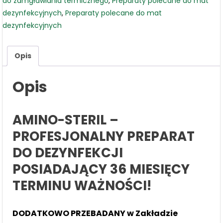
do zamgławiania termicznego
,
Preparaty polecane do mat
dezynfekcyjnych
,
Preparaty polecane do mat
dezynfekcyjnych
Opis
Opis
AMINO-STERIL –
PROFESJONALNY PREPARAT
DO DEZYNFEKCJI
POSIADAJĄCY 36 MIESIĘCY
TERMINU WAŻNOŚCI!
DODATKOWO PRZEBADANY w Zakładzie