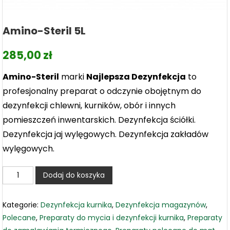
Amino-Steril 5L
285,00
zł
Amino-Steril
marki
Najlepsza Dezynfekcja
to
profesjonalny preparat o odczynie obojętnym do
dezynfekcji chlewni, kurników, obór i innych
pomieszczeń inwentarskich. Dezynfekcja ściółki.
Dezynfekcja jaj wylęgowych. Dezynfekcja zakładów
wylęgowych.
ilość
Dodaj do koszyka
Amino-
Steril
Kategorie:
Dezynfekcja kurnika
,
Dezynfekcja magazynów
,
5L
Polecane
,
Preparaty do mycia i dezynfekcji kurnika
,
Preparaty