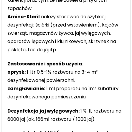
karencji oraz tym, że nie zawiera przykrych
zapachów.
Amino-Steril
należy stosować do szybkiej
dezynfekcji: ściółki (przed wstawieniem), kojców
zwierząt, magazynów żywca, jaj wylęgowych,
aparatów lęgowych i klujnikowych, skrzynek na
pisklęta, tac do jaj itp.
Zastosowanie i sposób użycia:
oprysk:
1 litr 0,5-1% roztworu na 3-4 m²
dezynfekowanej powierzchni.
zamgławianie:
1 ml preparatu na 1m³ kubatury
dezynfekowanego pomieszczenia.
Dezynfekcja jaj wylęgowych:
1 %, 1L roztworu na
6000 jaj (ok. 166ml roztworu / 1000 jaj).