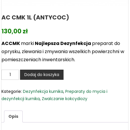
AC CMK 1L (ANTYCOC)
130,00
zł
ACCMK
marki
Najlepsza Dezynfekcja
preparat do
oprysku, zlewania i zmywania wszelkich powierzchni w
pomieszczeniach inwentarskich.
ilość
Dodaj do koszyka
AC
CMK
Kategorie:
Dezynfekcja kurnika
,
Preparaty do mycia i
1L
dezynfekcji kurnika
,
Zwalczanie kokcydiozy
(ANTYCOC)
Opis