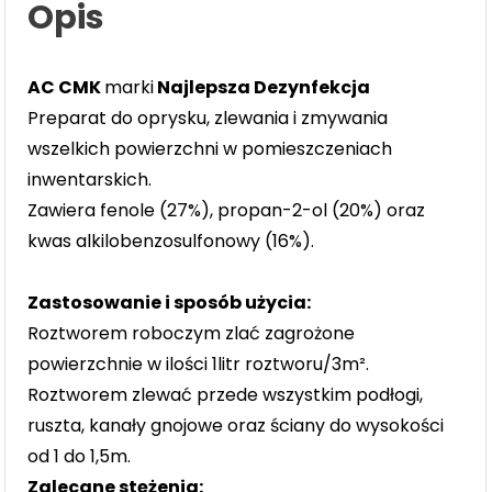
Opis
AC CMK
marki
Najlepsza Dezynfekcja
Preparat do oprysku, zlewania i zmywania
wszelkich powierzchni w pomieszczeniach
inwentarskich.
Zawiera fenole (27%), propan-2-ol (20%) oraz
kwas alkilobenzosulfonowy (16%).
Zastosowanie i sposób użycia:
Roztworem roboczym zlać zagrożone
powierzchnie w ilości 1litr roztworu/3m².
Roztworem zlewać przede wszystkim podłogi,
ruszta, kanały gnojowe oraz ściany do wysokości
od 1 do 1,5m.
Zalecane stężenia: