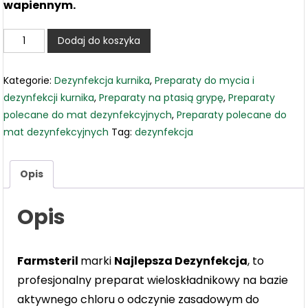
wapiennym.
ilość
Dodaj do koszyka
Farmsteril
1L
Kategorie:
Dezynfekcja kurnika
,
Preparaty do mycia i
zwalcza
dezynfekcji kurnika
,
Preparaty na ptasią grypę
,
Preparaty
wirusa
polecane do mat dezynfekcyjnych
,
Preparaty polecane do
PTASIEJ
mat dezynfekcyjnych
Tag:
dezynfekcja
GRYPY
przebadany
w
Opis
PIWet
Puławy
Opis
Farmsteril
marki
Najlepsza Dezynfekcja
, to
profesjonalny preparat wieloskładnikowy na bazie
aktywnego chloru o odczynie zasadowym do