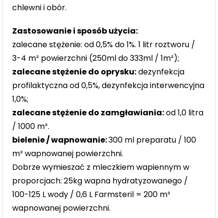
chlewni i obór.
Zastosowanie i sposób użycia:
zalecane stężenie: od 0,5% do 1%. 1 litr roztworu /
3-4 m² powierzchni (250ml do 333ml / 1m²);
zalecane stężenie do oprysku:
dezynfekcja
profilaktyczna od 0,5%, dezynfekcja interwencyjna
1,0%;
zalecane stężenie do zamgławiania:
od 1,0 litra
/ 1000 m³.
bielenie / wapnowanie:
300 ml preparatu / 100
m² wapnowanej powierzchni.
Dobrze wymieszać z mleczkiem wapiennym w
proporcjach: 25kg wapna hydratyzowanego /
100-125 L wody / 0,6 L Farmsteril = 200 m²
wapnowanej powierzchni.