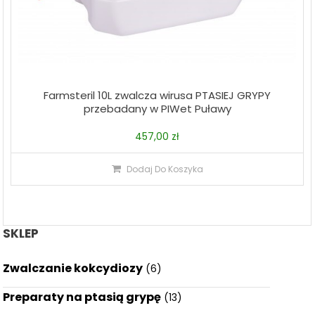
Farmsteril 10L zwalcza wirusa PTASIEJ GRYPY
przebadany w PIWet Puławy
457,00
zł
Dodaj Do Koszyka
SKLEP
Zwalczanie kokcydiozy
(6)
Preparaty na ptasią grypę
(13)