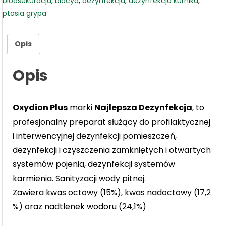
bioasekuracja
,
biocyd
,
dezynfekcja
,
dezynfekcja kurnika
,
ptasia grypa
Opis
Opis
Oxydion Plus
marki
Najlepsza Dezynfekcja
, to
profesjonalny preparat służący do profilaktycznej
i interwencyjnej dezynfekcji pomieszczeń,
dezynfekcji i czyszczenia zamkniętych i otwartych
systemów pojenia, dezynfekcji systemów
karmienia. Sanityzacji wody pitnej.
Zawiera kwas octowy (15%), kwas nadoctowy (17,2
%) oraz nadtlenek wodoru (24,1%)