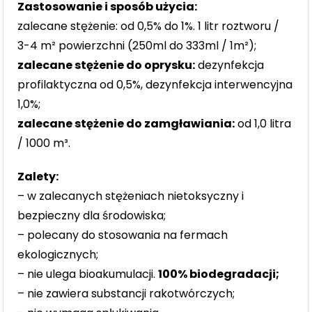
Zastosowanie i sposób użycia:
zalecane stężenie: od 0,5% do 1%. 1 litr roztworu /
3-4 m² powierzchni (250ml do 333ml / 1m²);
zalecane stężenie do oprysku:
dezynfekcja
profilaktyczna od 0,5%, dezynfekcja interwencyjna
1,0%;
zalecane stężenie do zamgławiania:
od 1,0 litra
/ 1000 m³.
Zalety:
– w zalecanych stężeniach nietoksyczny i
bezpieczny dla środowiska;
– polecany do stosowania na fermach
ekologicznych;
– nie ulega bioakumulacji.
100% biodegradacji;
– nie zawiera substancji rakotwórczych;