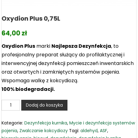
Oxydion Plus 0,75L
64,00
zł
Oxydion Plus
marki
Najlepsza Dezynfekcja
, to
profesjonalny preparat służący do profilaktycznej i
interwencyjnej dezynfekcji pomieszczeń inwentarskich
oraz otwartych i zamkniętych systemów pojenia.
Wspomaga walkę z kokcydiozą.
100% biodegradacji.
ilość
Dodaj do koszyka
Oxydion
Plus
Kategorie:
Dezynfekcja kurnika
,
Mycie i dezynfekcja systemów
0,75L
pojenia
,
Zwalczanie kokcydiozy
Tagi:
aldehyd
,
ASF
,