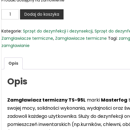
Produkt dostępny na zamówienie
ilość
Dodaj do koszyka
Zamgławiacz
termiczny
Kategorie:
Sprzęt do dezynfekcji i dezynsekcji
,
Sprzęt do dezynfe
TS-
Zamgławiacze termiczne
,
Zamgławiacze termiczne
Tagi:
zamg
95L
zamgławianie
Masterfog
Opis
Opis
Zamgławiacz termiczny TS-95L
marki
Masterfog
t
swojej mocy, solidności wykonania, wydajności oraz św
zadowoli każdego użytkownika. S
łuży do dezynfekcji or
pomieszczeń inwentarskich (np.kurników, chlewni, o