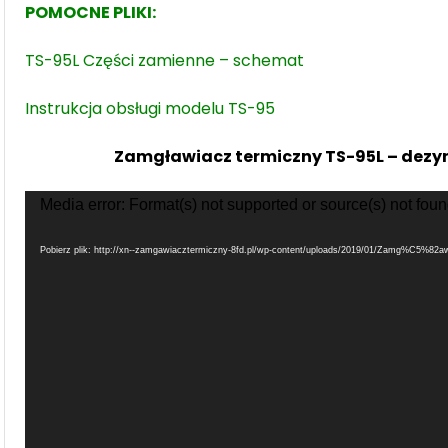
POMOCNE PLIKI:
TS-95L Części zamienne – schemat
Instrukcja obsługi modelu TS-95
Zamgławiacz termiczny TS-95L – dezyn
Odtwarzacz
Media error: Format(s) not supported or source(s) not fou
video
Pobierz plik: http://xn--zamgawiacztermiczny-8fd.pl/wp-content/uploads/2019/01/Zamg%C5%82